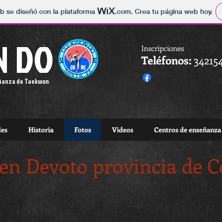
b se diseñó con la plataforma
.com
. Crea tu página web hoy.
N DO
Inscripciones
Teléfonos:
34215
eñanza de Taekwon
es
Historia
Fotos
Videos
Centros de enseñanza
en Devoto provincia de 