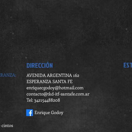
ES
DIRECCIÓN
ERANZA:
AVENIDA ARGENTINA 162
ESPERANZA SANTA FE
enriquecgodoy@hotmail.com
contacto@tkd-itf-santafe.com.ar
Tel: 342154488208
Enrique Godoy
 cintos