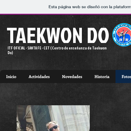
Esta página web se diseñó con la platafor
TAEKWON DO
ITF OFICIAL - SANTA FE -
CET ( Centro de enseñanza de Taekwon
Do)
Inicio
Actividades
Novedades
Historia
Foto