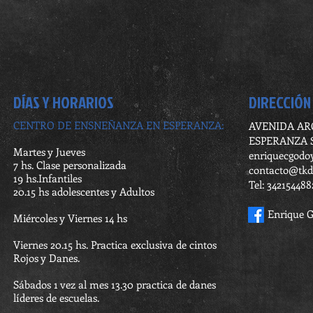
DÍAS Y HORARIOS
DIRECCIÓN
CENTRO DE ENSNEÑANZA EN ESPERANZA:
AVENIDA AR
ESPERANZA 
Martes y Jueves
enriquecgod
7 hs. Clase personalizada
contacto@tkd-
19 hs.Infantiles
Tel: 34215448
20.15 hs adolescentes y Adultos
Enrique 
Miércoles y Viernes 14 hs
Viernes 20.15 hs. Practica exclusiva de cintos
Rojos y Danes.
Sábados 1 vez al mes 13.30 practica de danes
líderes de escuelas.